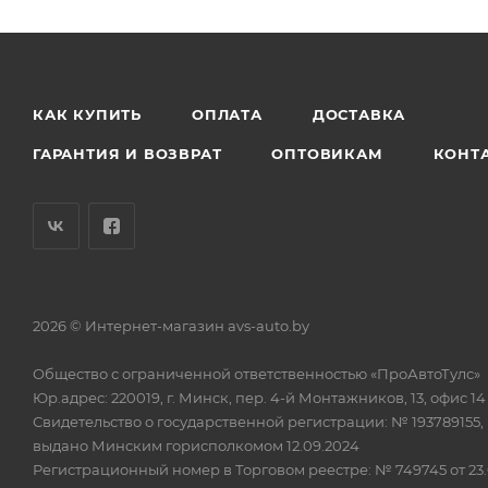
КАК КУПИТЬ
ОПЛАТА
ДОСТАВКА
ГАРАНТИЯ И ВОЗВРАТ
ОПТОВИКАМ
КОНТ
2026 © Интернет-магазин avs-auto.by
Общество с ограниченной ответственностью «ПроАвтоТулс»
Юр.адрес: 220019, г. Минск, пер. 4-й Монтажников, 13, офис 14
Свидетельство о государственной регистрации: № 193789155,
выдано Минским горисполкомом 12.09.2024
Регистрационный номер в Торговом реестре: № 749745 от 23.