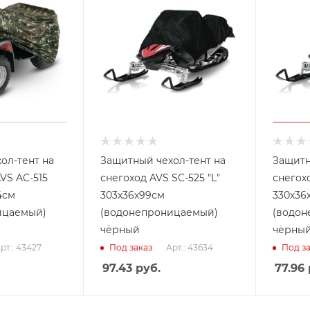
ол-тент на
Защитный чехол-тент на
Защитн
VS AC-515
снегоход AVS SC-525 "L"
снегохо
4см
303х36х99см
330х36
ицаемый)
(водонепроницаемый)
(водон
чёрный
чёрны
рт.: 43427
Арт.: 43634
Под заказ
Под за
97.43
руб.
77.96