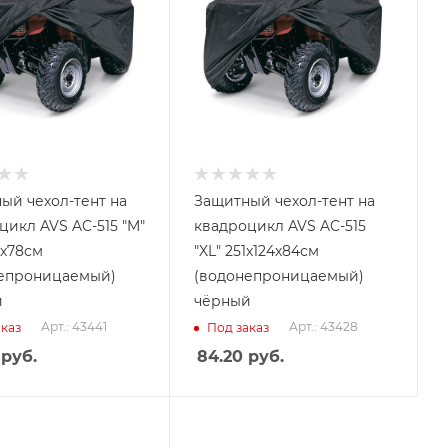
ый чехол-тент на
Защитный чехол-тент на
цикл AVS AC-515 "M"
квадроцикл AVS AC-515
2х78см
"XL" 251х124х84см
епроницаемый)
(водонепроницаемый)
й
чёрный
Арт.: 43441
Арт.: 43428
каз
Под заказ
руб.
84.20
руб.