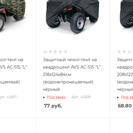
ол-тент на
Защитный чехол-тент на
Защитн
S AC-515 "L"
квадроцикл AVS AC-515 "L"
квадро
218х124х84см
208х12
ицаемый)
(водонепроницаемый)
(водон
чёрный
чёрны
рт.: 43617
Арт.: 43618
Под заказ
Под за
77
руб.
68.80