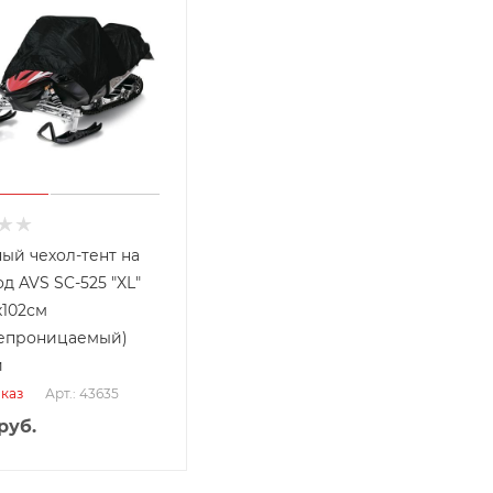
ый чехол-тент на
д AVS SC-525 "XL"
х102см
епроницаемый)
й
Арт.: 43635
каз
руб.