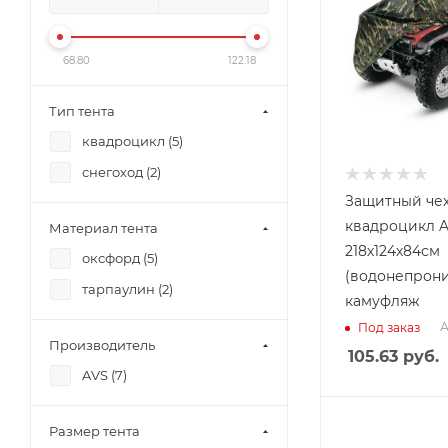
68.80
122.18
Тип тента
квадроцикл (
5
)
снегоход (
2
)
Защитный чех
квадроцикл AV
Материал тента
218х124х84см
оксфорд (
5
)
(водонепрон
тарпаулин (
2
)
камуфляж
А
Под заказ
Производитель
105.63
руб.
AVS (
7
)
Размер тента