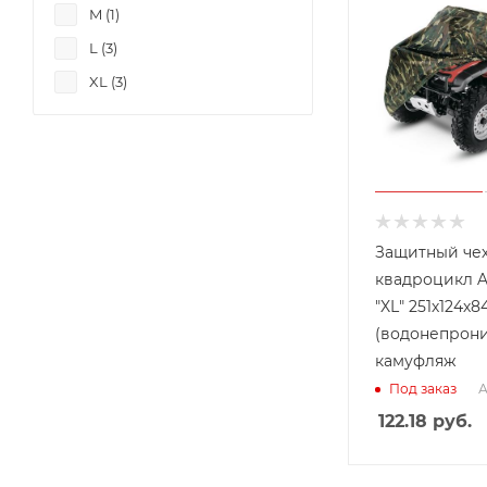
M (
1
)
L (
3
)
XL (
3
)
Защитный чех
квадроцикл A
"XL" 251х124х8
(водонепрон
камуфляж
А
Под заказ
122.18
руб.