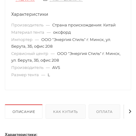
Характеристики
Производитель
—
Страна происхождения: Китай
Материал тента
—
оксфорд
Импортер
—
ООО "Энергия Стиль" г. Минск, ул.
Берута, 3Б, офис 208
Сервисный центр
—
ООО "Энергия Стиль" г. Минск,
ул. Берута, 3Б, офис 208
Производитель
—
AVS
Размер тента
—
L
ОПИСАНИЕ
КАК КУПИТЬ
ОПЛАТА
Д
Характеристики: