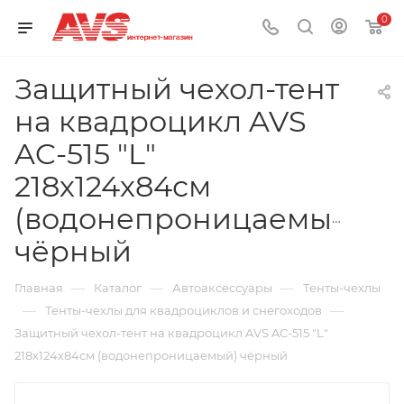
0
Защитный чехол-тент
на квадроцикл AVS
AC-515 "L"
218х124х84см
(водонепроницаемый)
чёрный
—
—
—
Главная
Каталог
Автоаксессуары
Тенты-чехлы
—
—
Тенты-чехлы для квадроциклов и снегоходов
Защитный чехол-тент на квадроцикл AVS AC-515 "L"
218х124х84см (водонепроницаемый) чёрный