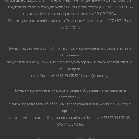
Юр.адрес: 220019, г. Минск, пер. 4-й Монтажников, 13, офис 14
Свидетельство о государственной регистрации: № 193789155,
выдано Минским горисполкомом 12.09.2024
Регистрационный номер в Торговом реестре: № 749745 от
23.05.2025
Номер и адрес электронной почты лица, уполномоченного рассматривать
обращения
покупателей о нарушении их прав, предусмотренных законодательством о
защите прав
потребителей: +375 29 135-51-11, sales@storex.by
Номера уполномоченных рассматривать обращения покупателей в
соответствии
с законодательством об обращениях граждан и юридических лиц: Отдел
торговли и
услуг администрации Фрунзенского района г. Минска: +375 17 348 39 06,
+375 17 272 73 84.