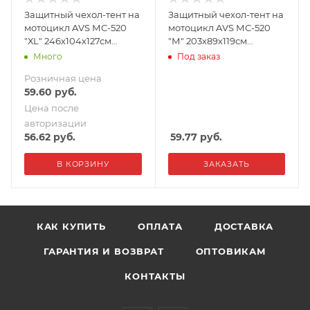
Защитный чехол-тент на
Защитный чехол-тент на
мотоцикл AVS МС-520
мотоцикл AVS МС-520
"ХL" 246х104х127см
"М" 203х89х119см
(водонепроницаемый)
(водонепроницаемый)
Много
Под заказ
Розничная цена
59.60
руб.
Цена после
авторизации
56.62
руб.
59.77
руб.
В КОРЗИНУ
ЗАКАЗАТЬ
КАК КУПИТЬ
ОПЛАТА
ДОСТАВКА
ГАРАНТИЯ И ВОЗВРАТ
ОПТОВИКАМ
КОНТАКТЫ