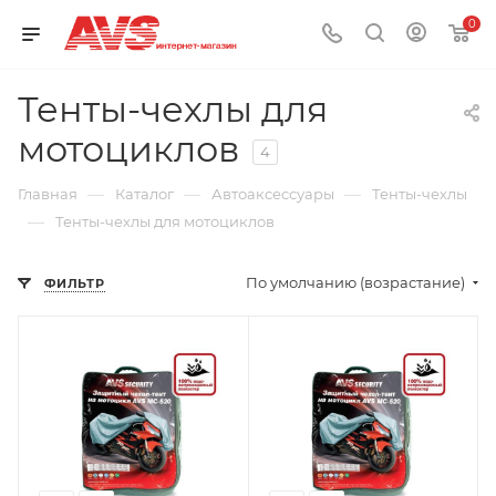
0
Тенты-чехлы для
мотоциклов
4
—
—
—
Главная
Каталог
Автоаксессуары
Тенты-чехлы
—
Тенты-чехлы для мотоциклов
По умолчанию (возрастание)
ФИЛЬТР