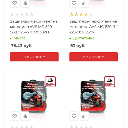
Защитный чехол-тент на
Защитный чехол-тент на
мотоцикл AVS MC-520
мотоцикл AVS МС-520 "L"
"2XL" 264х104х130см
229х99х125см
(водонепроницаемый)
(водонепроницаемый)
Много
Достаточно
76.43
руб.
63
руб.
В КОРЗИНУ
В КОРЗИНУ