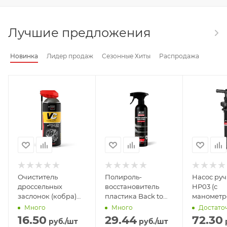
Лучшие предложения
Новинка
Лидер продаж
Сезонные Хиты
Распродажа
Очиститель
Полироль-
Насос ру
дроссельных
восстановитель
HP03 (с
заслонок (кобра)
пластика Back to
манометр
(аэрозоль) 520 мл
Black (триггер) 500
см3, 5 атм)
Много
Много
Достато
Master Pro AVK-989
мл AVS AVK-918
16.50
29.44
72.30
руб.
/шт
руб.
/шт