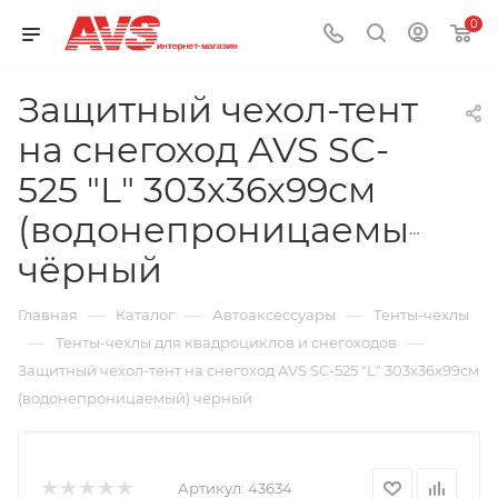
0
Защитный чехол-тент
на снегоход AVS SC-
525 "L" 303х36х99см
(водонепроницаемый)
чёрный
—
—
—
Главная
Каталог
Автоаксессуары
Тенты-чехлы
—
—
Тенты-чехлы для квадроциклов и снегоходов
Защитный чехол-тент на снегоход AVS SC-525 "L" 303х36х99см
(водонепроницаемый) чёрный
Артикул:
43634