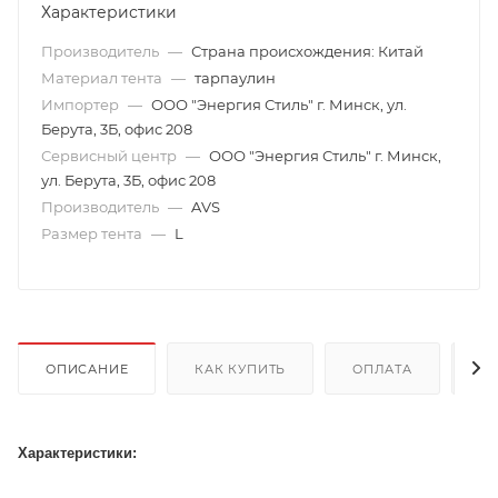
Характеристики
Производитель
—
Страна происхождения: Китай
Материал тента
—
тарпаулин
Импортер
—
ООО "Энергия Стиль" г. Минск, ул.
Берута, 3Б, офис 208
Сервисный центр
—
ООО "Энергия Стиль" г. Минск,
ул. Берута, 3Б, офис 208
Производитель
—
AVS
Размер тента
—
L
ОПИСАНИЕ
КАК КУПИТЬ
ОПЛАТА
Д
Характеристики: