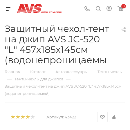
0
Защитный чехол-тент
на джип AVS JC-520
"L" 457х185х145см
(водонепроницаемый)
—
—
—
Главная
Каталог
Автоаксессуары
Тенты-чехлы
—
—
Тенты-чехлы для джипов
Защитный чехол-тент на джип AVS JC-520 "L" 457х185х145см
(водонепроницаемый)
Артикул:
43422