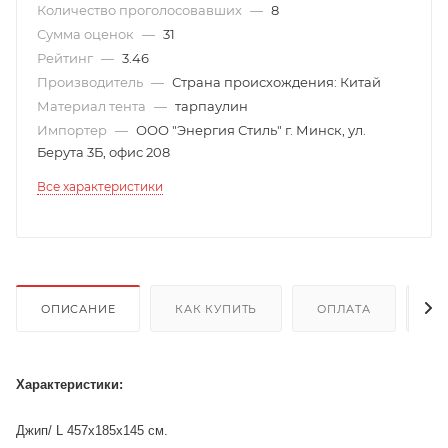
Количество проголосовавших
—
8
Сумма оценок
—
31
Рейтинг
—
3.46
Производитель
—
Страна происхождения: Китай
Материал тента
—
тарпаулин
Импортер
—
ООО "Энергия Стиль" г. Минск, ул.
Берута 3Б, офис 208
Все характеристики
ОПИСАНИЕ
КАК КУПИТЬ
ОПЛАТА
Д
Характеристики:
Джип/ L 457х185х145 см.