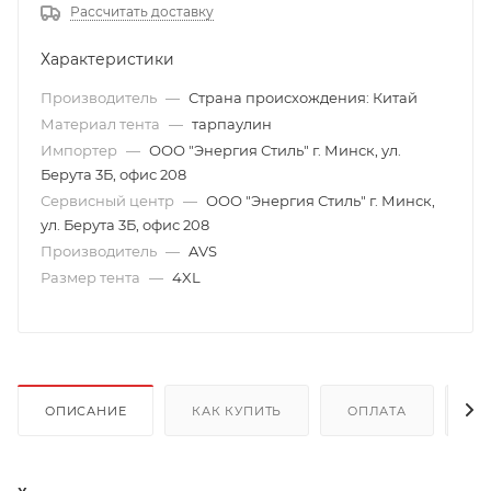
Рассчитать доставку
Характеристики
Производитель
—
Страна происхождения: Китай
Материал тента
—
тарпаулин
Импортер
—
ООО "Энергия Стиль" г. Минск, ул.
Берута 3Б, офис 208
Сервисный центр
—
ООО "Энергия Стиль" г. Минск,
ул. Берута 3Б, офис 208
Производитель
—
AVS
Размер тента
—
4XL
ОПИСАНИЕ
КАК КУПИТЬ
ОПЛАТА
Д