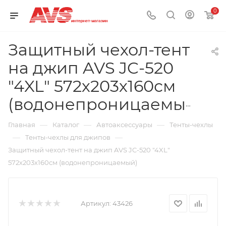
0
Защитный чехол-тент
на джип AVS JC-520
"4XL" 572х203х160см
(водонепроницаемый)
—
—
—
Главная
Каталог
Автоаксессуары
Тенты-чехлы
—
—
Тенты-чехлы для джипов
Защитный чехол-тент на джип AVS JC-520 "4XL"
572х203х160см (водонепроницаемый)
Артикул:
43426