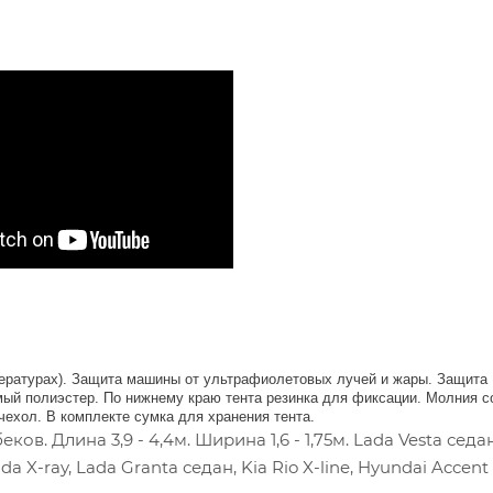
мпературах). Защита машины от ультрафиолетовых лучей и жары. Защита
мый полиэстер. По нижнему краю тента резинка для фиксации. Молния с
чехол. В комплекте сумка для хранения тента.
в. Длина 3,9 - 4,4м. Ширина 1,6 - 1,75м. Lada Vesta седан
a X-ray, Lada Granta седан, Kia Rio X-line, Hyundai Accent