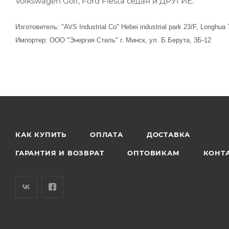
Volkswagen Golf, Ford Fiesta седан и ДРУГИЕ.
Изготовитель: "AVS Industrial Co" Hebei industrial park 23/F, Longhu
Импортер: ООО "Энергия Стиль" г. Минск, ул. Б.Берута, 3Б-12
КАК КУПИТЬ
ОПЛАТА
ДОСТАВКА
ГАРАНТИЯ И ВОЗВРАТ
ОПТОВИКАМ
КОНТ