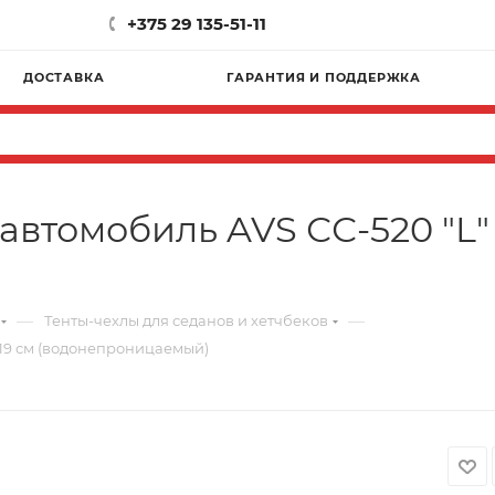
+375 29 135-51-11
ДОСТАВКА
ГАРАНТИЯ И ПОДДЕРЖКА
автомобиль AVS СС-520 "L" 
—
—
Тенты-чехлы для седанов и хетчбеков
119 см (водонепроницаемый)