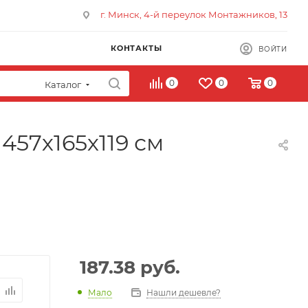
г. Минск, 4-й переулок Монтажников, 13
КОНТАКТЫ
ВОЙТИ
0
0
0
Каталог
457х165х119 см
187.38
руб.
Мало
Нашли дешевле?