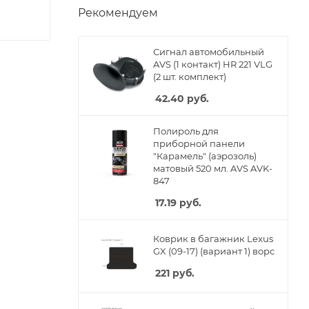
Рекомендуем
Сигнал автомобильный
AVS (1 контакт) HR 221 VLG
(2 шт. комплект)
42.40
руб.
Полироль для
приборной панели
"Карамель" (аэрозоль)
матовый 520 мл. AVS AVK-
847
17.19
руб.
Коврик в багажник Lexus
GX (09-17) (вариант 1) ворс
221
руб.