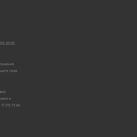
05.2025
бращения
ащите прав
твии
говли и
17 272 73 84.