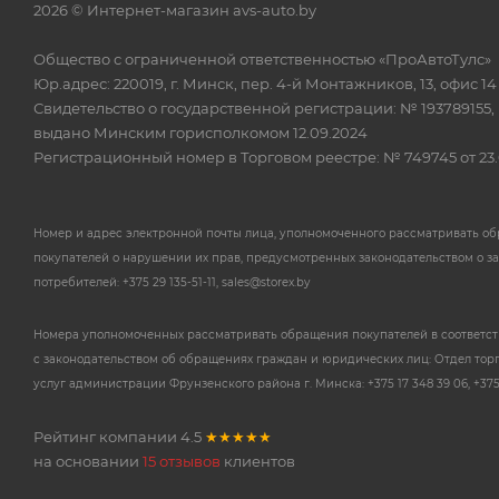
2026 © Интернет-магазин avs-auto.by
Общество с ограниченной ответственностью «ПроАвтоТулс»
Юр.адрес: 220019, г. Минск, пер. 4-й Монтажников, 13, офис 14
Свидетельство о государственной регистрации: № 193789155,
выдано Минским горисполкомом 12.09.2024
Регистрационный номер в Торговом реестре: № 749745 от 23.
Номер и адрес электронной почты лица, уполномоченного рассматривать о
покупателей о нарушении их прав, предусмотренных законодательством о з
потребителей: +375 29 135-51-11, sales@storex.by
Номера уполномоченных рассматривать обращения покупателей в соответс
с законодательством об обращениях граждан и юридических лиц: Отдел тор
услуг администрации Фрунзенского района г. Минска: +375 17 348 39 06, +375 
Рейтинг компании
4.5
★★★★★
на основании
15 отзывов
клиентов