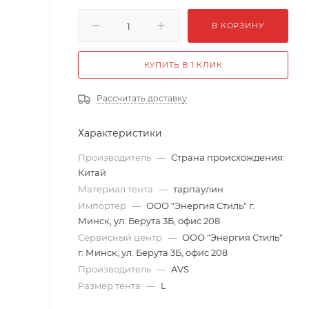
В КОРЗИНУ
КУПИТЬ В 1 КЛИК
Рассчитать доставку
Характеристики
Производитель
—
Страна происхождения:
Китай
Материал тента
—
тарпаулин
Импортер
—
ООО "Энергия Стиль" г.
Минск, ул. Берута 3Б, офис 208
Сервисный центр
—
ООО "Энергия Стиль"
г. Минск, ул. Берута 3Б, офис 208
Производитель
—
AVS
Размер тента
—
L