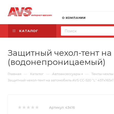
О КОМПАНИИ
КАТАЛОГ
Защитный чехол-тент на 
(водонепроницаемый)
—
—
—
Главная
Каталог
Автоаксессуары
Тенты-чехлы
Защитный чехол-тент на автомобиль AVS СС-520 "L" 457х165х
Артикул:
43416