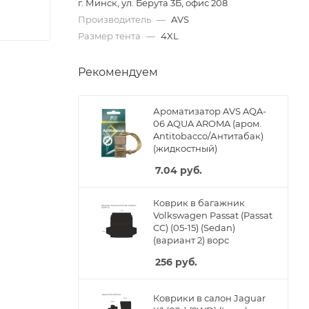
г. Минск, ул. Берута 3Б, офис 208
Производитель
—
AVS
Размер тента
—
4XL
Рекомендуем
Ароматизатор AVS AQA-
06 AQUA AROMA (аром.
Antitobacco/Антитабак)
(жидкостный)
7.04
руб.
Коврик в багажник
Volkswagen Passat (Passat
CC) (05-15) (Sedan)
(вариант 2) ворс
256
руб.
Коврики в салон Jaguar