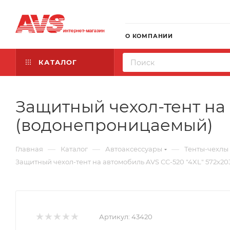
О КОМПАНИИ
КАТАЛОГ
Защитный чехол-тент на 
(водонепроницаемый)
—
—
—
Главная
Каталог
Автоаксессуары
Тенты-чехлы
Защитный чехол-тент на автомобиль AVS СС-520 "4XL" 572х2
Артикул:
43420