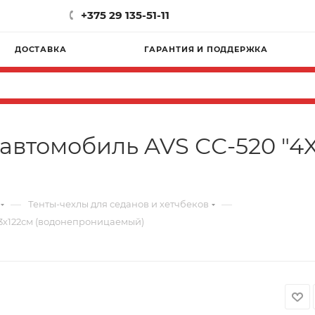
+375 29 135-51-11
ДОСТАВКА
ГАРАНТИЯ И ПОДДЕРЖКА
автомобиль AVS СС-520 "4X
—
—
Тенты-чехлы для седанов и хетчбеков
03х122см (водонепроницаемый)