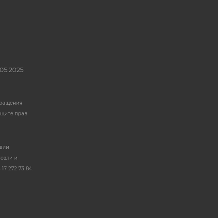
05.2025
бращения
ащите прав
твии
говли и
17 272 73 84.