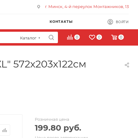
г. Минск, 4-й переулок Монтажников, 13
КОНТАКТЫ
ВОЙТИ
0
0
0
Каталог
L" 572х203х122см
Розничная цена
199.80
руб.
Цена после авторизации