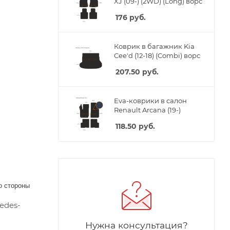
XJ (09-) (2WD) (Long) ворс
176
руб.
Коврик в багажник Kia
Cee'd (12-18) (Combi) ворс
207.50
руб.
Eva-коврики в салон
Renault Arcana (19-)
118.50
руб.
о стороны
edes-
Нужна консультация?