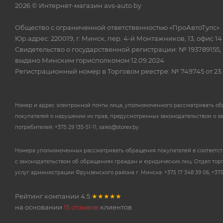
2026 © Интернет-магазин avs-auto.by
Общество с ограниченной ответственностью «ПроАвтоТулс»
Юр.адрес: 220019, г. Минск, пер. 4-й Монтажников, 13, офис 14
Свидетельство о государственной регистрации: № 193789155,
выдано Минским горисполкомом 12.09.2024
Регистрационный номер в Торговом реестре: № 749745 от 23.
Номер и адрес электронной почты лица, уполномоченного рассматривать о
покупателей о нарушении их прав, предусмотренных законодательством о з
потребителей: +375 29 135-51-11, sales@storex.by
Номера уполномоченных рассматривать обращения покупателей в соответс
с законодательством об обращениях граждан и юридических лиц: Отдел тор
услуг администрации Фрунзенского района г. Минска: +375 17 348 39 06, +375 
Рейтинг компании
4.5
★★★★★
на основании
15 отзывов
клиентов