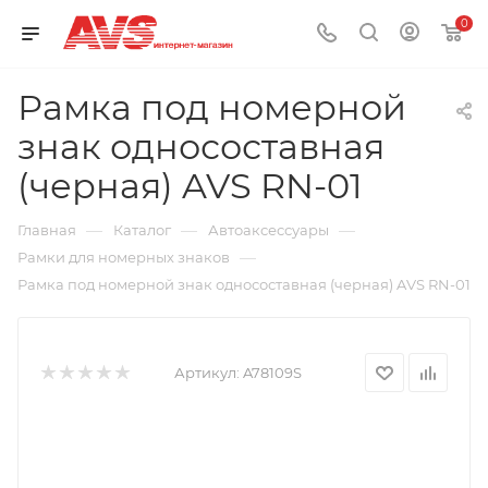
0
Рамка под номерной
знак односоставная
(черная) AVS RN-01
—
—
—
Главная
Каталог
Автоаксессуары
—
Рамки для номерных знаков
Рамка под номерной знак односоставная (черная) AVS RN-01
Артикул:
A78109S