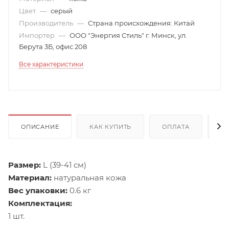
Цвет
—
серый
Производитель
—
Страна происхождения: Китай
Импортер
—
ООО "Энергия Стиль" г. Минск, ул.
Берута 3Б, офис 208
Все характеристики
ОПИСАНИЕ
КАК КУПИТЬ
ОПЛАТА
Д
Размер:
L (39-41 см)
Материал:
натуральная кожа
Вес упаковки:
0.6 кг
Комплектация:
1 шт.