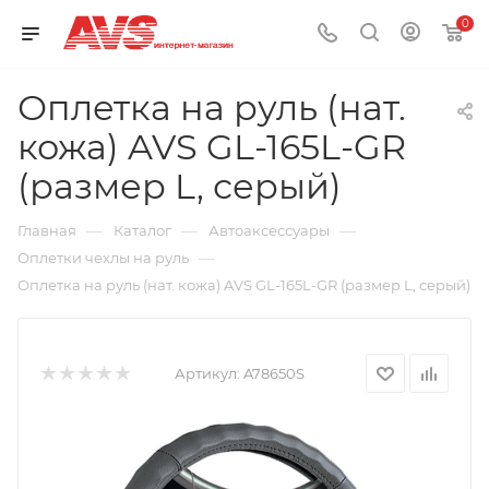
0
Оплетка на руль (нат.
кожа) AVS GL-165L-GR
(размер L, серый)
—
—
—
Главная
Каталог
Автоаксессуары
—
Оплетки чехлы на руль
Оплетка на руль (нат. кожа) AVS GL-165L-GR (размер L, серый)
Артикул:
A78650S