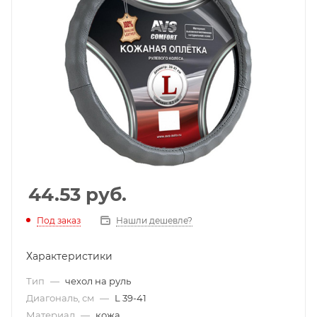
44.53
руб.
Под заказ
Нашли дешевле?
Характеристики
Тип
—
чехол на руль
Диагональ, см
—
L 39-41
Материал
—
кожа